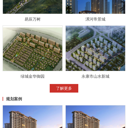
易辰万树
漯河帝景城
绿城金华御园
永康市山水新城
了解更多
规划案例