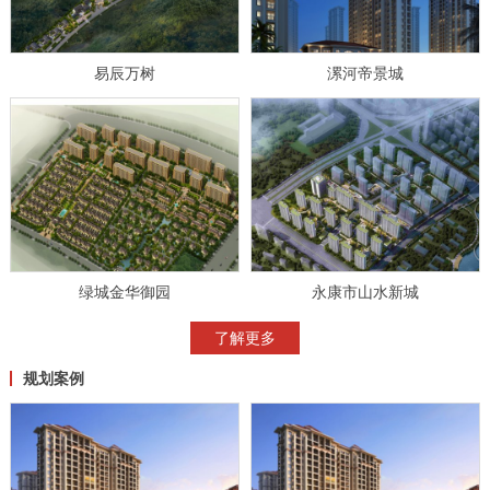
易辰万树
漯河帝景城
绿城金华御园
永康市山水新城
了解更多
规划案例