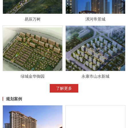
易辰万树
漯河帝景城
绿城金华御园
永康市山水新城
了解更多
规划案例